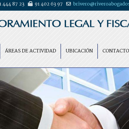
 444 87 23
91 402 63 97
brivero
riveroabogado
ÁREAS DE ACTIVIDAD
UBICACIÓN
CONTACT