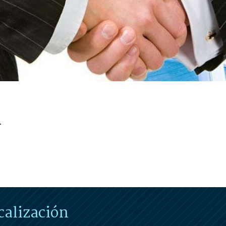
l
calización