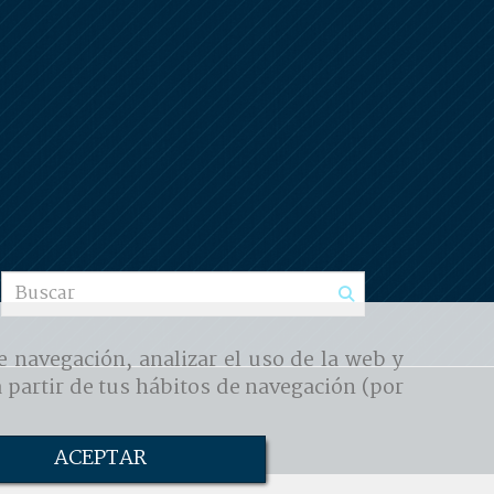
e navegación, analizar el uso de la web y
 partir de tus hábitos de navegación (por
ACEPTAR