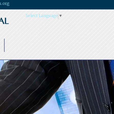
s.org
Select Language
▼
O